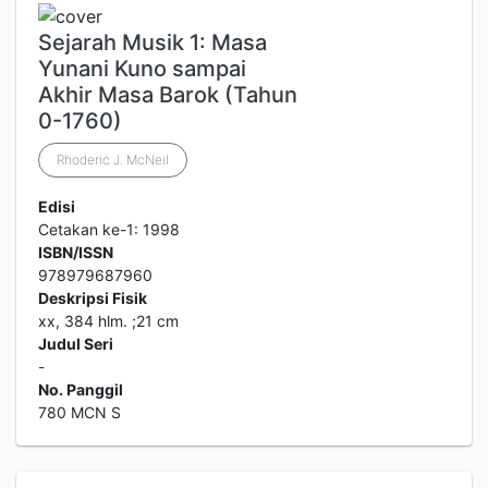
Sejarah Musik 1: Masa
Yunani Kuno sampai
Akhir Masa Barok (Tahun
0-1760)
Rhoderic J. McNeil
Edisi
Cetakan ke-1: 1998
ISBN/ISSN
978979687960
Deskripsi Fisik
xx, 384 hlm. ;21 cm
Judul Seri
-
No. Panggil
780 MCN S