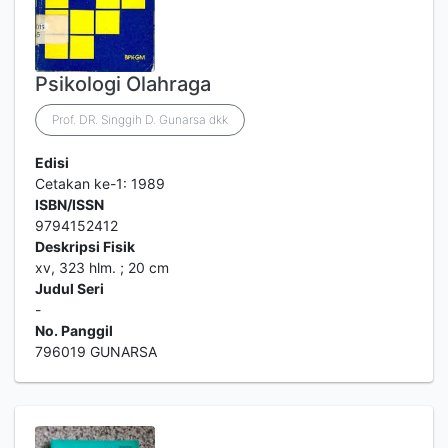
Psikologi Olahraga
Prof. DR. Singgih D. Gunarsa dkk
Edisi
Cetakan ke-1: 1989
ISBN/ISSN
9794152412
Deskripsi Fisik
xv, 323 hlm. ; 20 cm
Judul Seri
-
No. Panggil
796019 GUNARSA