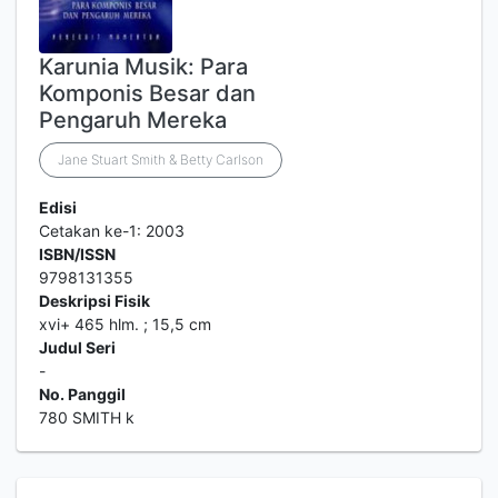
Karunia Musik: Para
Komponis Besar dan
Pengaruh Mereka
Jane Stuart Smith & Betty Carlson
Edisi
Cetakan ke-1: 2003
ISBN/ISSN
9798131355
Deskripsi Fisik
xvi+ 465 hlm. ; 15,5 cm
Judul Seri
-
No. Panggil
780 SMITH k