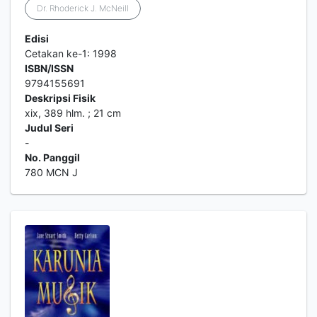
Dr. Rhoderick J. McNeill
Edisi
Cetakan ke-1: 1998
ISBN/ISSN
9794155691
Deskripsi Fisik
xix, 389 hlm. ; 21 cm
Judul Seri
-
No. Panggil
780 MCN J