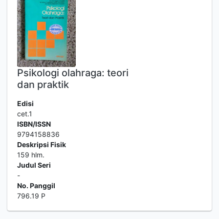
Psikologi olahraga: teori
dan praktik
Edisi
cet.1
ISBN/ISSN
9794158836
Deskripsi Fisik
159 hlm.
Judul Seri
-
No. Panggil
796.19 P